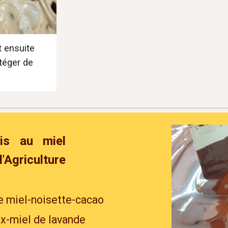
t ensuite
téger de
is au miel
Agriculture
re miel-noisette-cacao
ix-miel de lavande