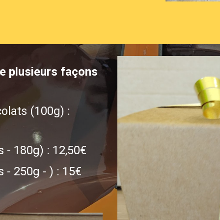
e plusieurs façons
olats (100g) :
s - 180g) :
12,50
€
 - 250g - ) : 15€