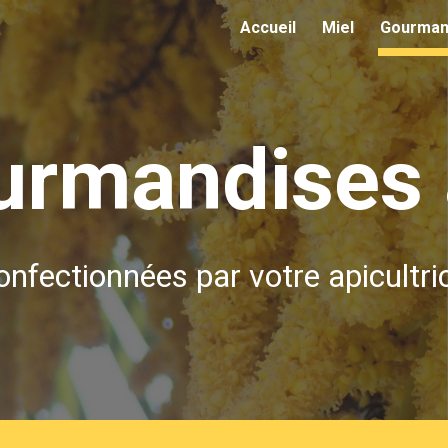
Accueil
Miel
Gourman
ip to main content
Skip to navigat
urmandises 
onfectionnées par votre apicultri