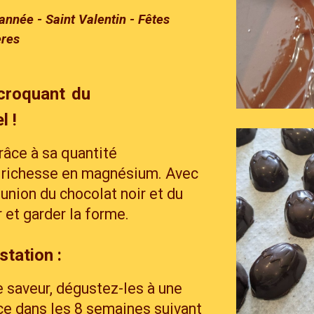
'année - Saint Valentin - Fêtes
ères
croquant du
l !
râce à sa quantité
a richesse en magnésium. Avec
union du chocolat noir et du
r et garder la forme.
tation :
 saveur, dégustez-les à une
ce dans les 8 semaines suivant