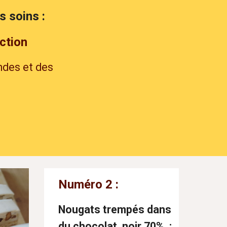
s soins :
ction
ndes et des
Numéro
2
:
Nougats trempés dans
du chocolat noir 70%
: