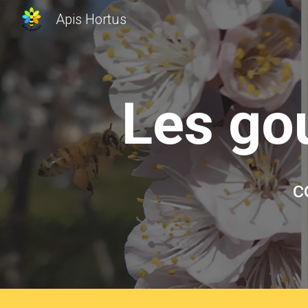
Apis Hortus
Sk
Les go
c