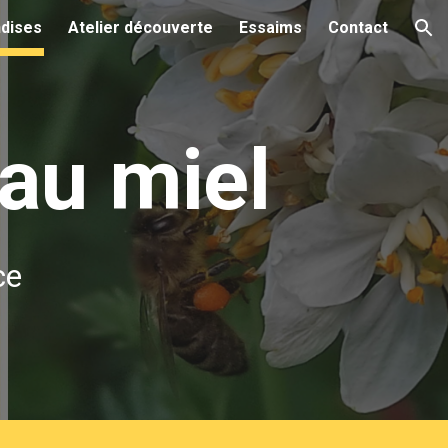
dises
Atelier découverte
Essaims
Contact
ion
au miel
ce