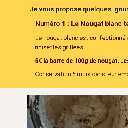
Je vous propose
quelques
gou
Numéro 1 : Le Nougat blanc t
Le nougat blanc est confectionné 
noisettes grillées.
5
€ la barre de 100g de nougat. Le
Conservation 6 mois dans leur emb